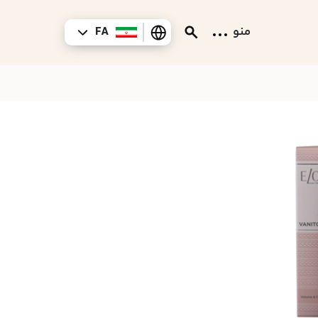
منو
FA