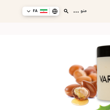
منو
FA